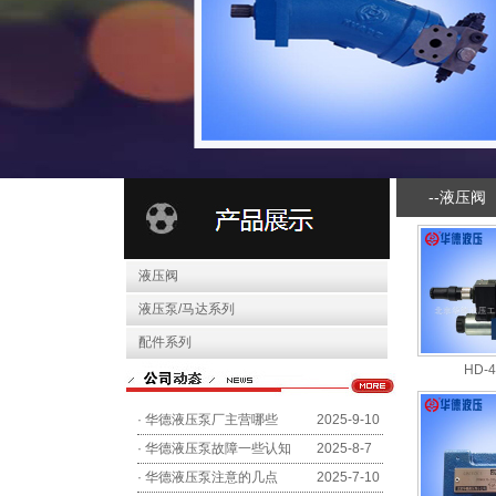
--液压阀
液压阀
液压泵/马达系列
配件系列
HD-4
·
华德液压泵厂主营哪些
2025-9-10
·
华德液压泵故障一些认知
2025-8-7
·
华德液压泵注意的几点
2025-7-10