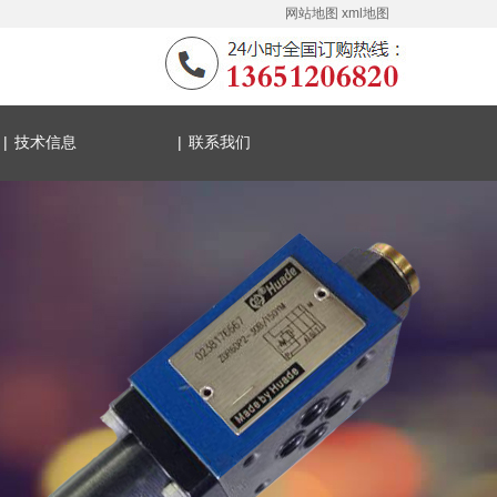
网站地图
xml地图
|
|
技术信息
联系我们