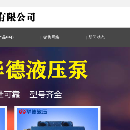
|
|
产品中心
销售网络
新闻动态